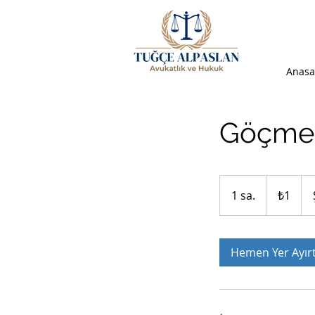
Anasa
Göçmen
₺1
Türk
1 sa.
1
₺1
lirası
s
a
Hemen Yer Ayır