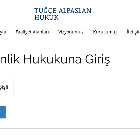
TUĞÇE ALPASLAN
HUKUK
yfa
Faaliyet Alanları
Vizyonumuz
Kurucumuz
İletiş
lik Hukukuna Giriş
Şişli
t