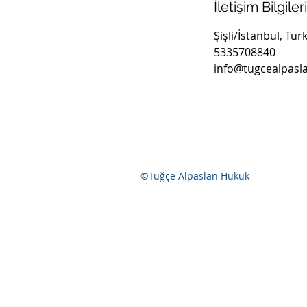
İletişim Bilgileri
Şişli/İstanbul, Tür
5335708840
info@tugcealpas
©Tuğçe Alpaslan Hukuk