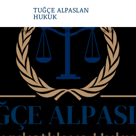
TUĞÇE ALPASLAN
HUKUK
yfa
Faaliyet Alanları
Vizyonumuz
Kurucumuz
İletiş