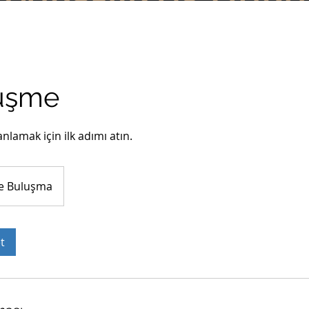
rüşme
nlamak için ilk adımı atın.
e Buluşma
t