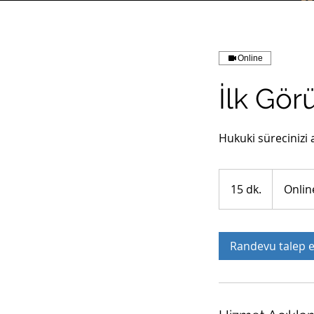
Online
İlk Gö
Hukuki sürecinizi a
15 dk.
1
Onlin
5
d
k
Randevu talep e
.